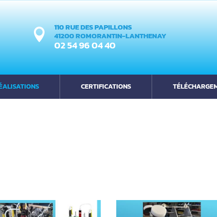
110 RUE DES PAPILLONS

41200 ROMORANTIN-LANTHENAY
02 54 96 04 40
ÉALISATIONS
CERTIFICATIONS
TÉLÉCHARGE